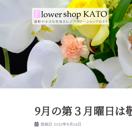
コ
ン
テ
ン
ツ
へ
ス
キ
ッ
プ
9月の第３月曜日は
投稿日:
2022年8月24日