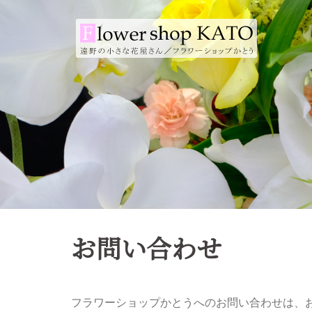
コ
ン
テ
ン
ツ
へ
ス
キ
ッ
プ
お問い合わせ
フラワーショップかとうへのお問い合わせは、